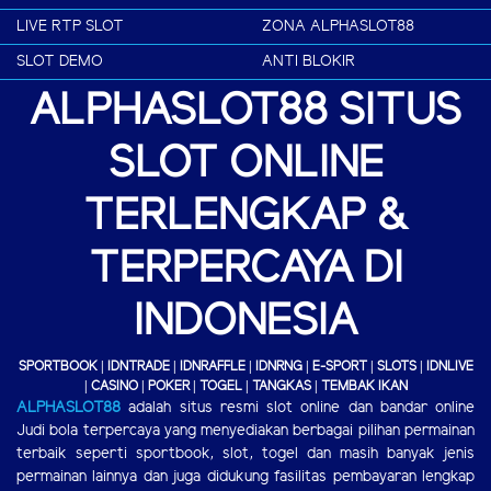
LIVE RTP SLOT
ZONA ALPHASLOT88
SLOT DEMO
ANTI BLOKIR
ALPHASLOT88 SITUS
SLOT ONLINE
TERLENGKAP &
TERPERCAYA DI
INDONESIA
SPORTBOOK | IDNTRADE | IDNRAFFLE | IDNRNG | E-SPORT | SLOTS | IDNLIVE
| CASINO | POKER | TOGEL | TANGKAS | TEMBAK IKAN
ALPHASLOT88
adalah situs resmi slot online dan bandar online
Judi bola terpercaya yang menyediakan berbagai pilihan permainan
terbaik seperti sportbook, slot, togel dan masih banyak jenis
permainan lainnya dan juga didukung fasilitas pembayaran lengkap