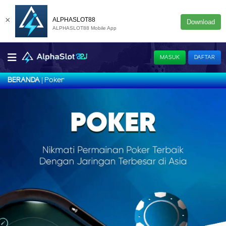
×
ALPHASLOT88
Download
ALPHASLOT88 Mobile App
MASUK
DAFTAR
Poker
BERANDA